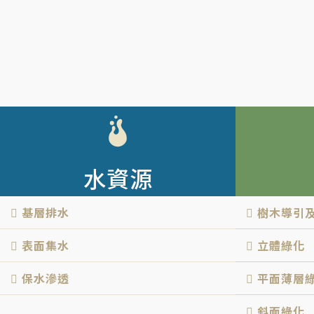
水資源
基層排水
樹木導引
表面集水
立體綠化
保水滲透
平面薄層
斜面綠化