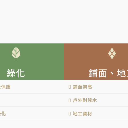
綠化
鋪面、地
及保護
鋪面架高
戶外耐候木
綠化
地工資材