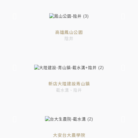
高雄鳳山公園
陰井
新店大陸建設青山鎮
截水溝、陰井
大安台大農學院