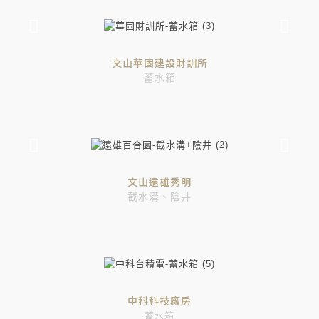
文山華固建設財訓所
蓄水箱
文山遠雄秀明
截水溝、陰井
中科科技廠房
蓄水箱