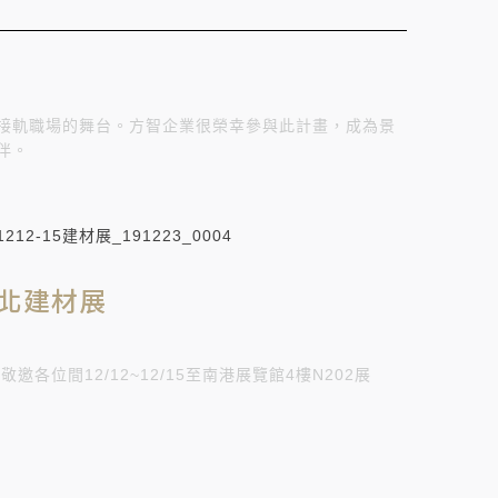
接軌職場的舞台。方智企業很榮幸參與此計畫，成為景
伴。
台北建材展
各位間12/12~12/15至南港展覽館4樓N202展