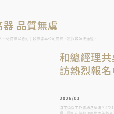
高器 品質無虞
人士仍持續以惡劣手段影響本公司商譽，將採取法律途徑。
和總經理共
訪熱烈報名
2026/03
還在煩惱工作職場怎麼選？4/2
場，還能和總經理面對面午餐交