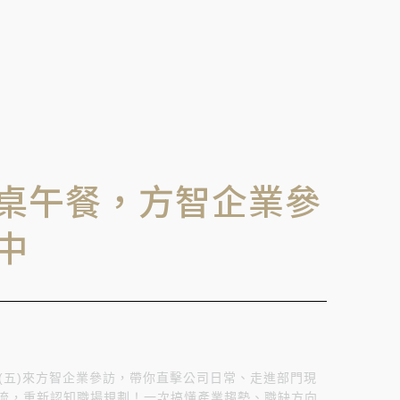
桌午餐，方智企業參
中
4(五)來方智企業參訪，帶你直擊公司日常、走進部門現
流，重新認知職場規劃！一次搞懂產業趨勢、職缺方向