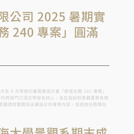
公司 2025 暑期實
 240 專案」圓滿
7
月
至 8
月舉辦的暑期實習計畫「綠境
任務 240
專案」
時的跨部門沉浸式學習為核心，旨在協助對景觀產業有興
景觀資材
實務與永續設計的專業內容，並透過任務導向
海大學景觀系期末成