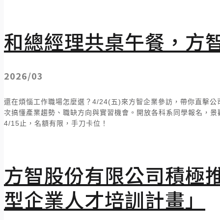
和總經理共桌午餐，方
2026/03
還在煩惱工作職場怎麼選？4/24(五)來方智企業參訪，帶你直
次搞懂產業趨勢、職缺方向與實習機會。開放各科系同學報名，景
4/15止，名額有限，手刀卡位！
方智股份有限公司積極
型企業人才培訓計畫」