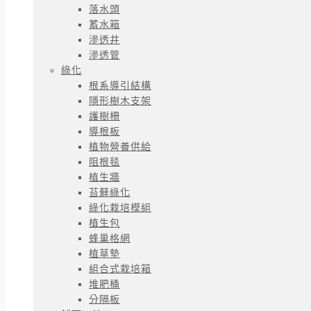
落水頭
蓄水箱
滲透井
滲透管
綠化
根系導引結構
隱形樹木支架
護樹柵
導根板
植物營養供給
阻根毯
植生牆
苔蘚綠化
綠化栽培模組​
植生包
蜂巢格網
植草墊
組合式栽培箱
堆肥桶
分隔板