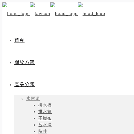
首頁
關於方智
產品分類
水資源
排水板
排水管
不織布
截水溝
陰井