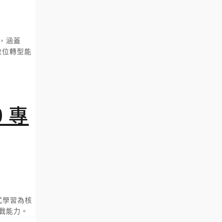
，涵蓋
數位轉型能
 專
式學習為核
戰能力。