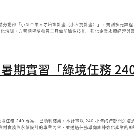
請勞動部「小型企業人才培訓計畫（小人提計畫）」，規劃多元課程
系統化培訓，方智期望培養員工具備前瞻性技能，強化企業永續經營與
 暑期實習「綠境任務 240
綠境
任務 240
專案」已順利結業。本計畫
以 240
小時的跨部門沉浸
資材
實務與永續設計的專業內容，並透過任務導向訓練強化產業的即