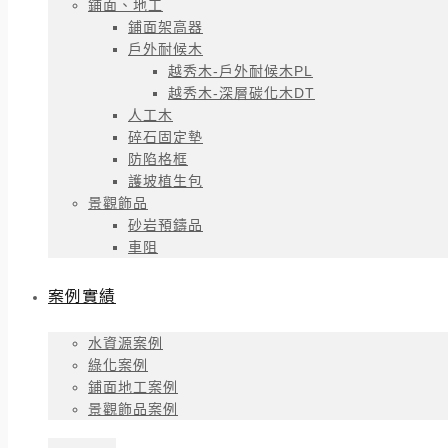
鋪面、地工
鋪面架高器
戶外耐候木
越秀木-戶外耐候木PL
越秀木-深層碳化木DT
人工木
碎石固定墊
防陷格框
護坡植生包
景觀飾品
砂岩預鑄品
車阻
案例實績
水資源案例
綠化案例
鋪面地工案例
景觀飾品案例